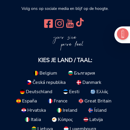
Volg ons op sociale media en blijf op de hoogte.
your size
pure feel
KIES JE LAND / TAAL:
Belgium
България
Česká republika
Danmark
Deutschland
Eesti
Ελλάς
España
France
Great Britain
Hrvatska
Ireland
Ísland
Italia
Κύπρος
Latvija
Lietuva
Luxembourg