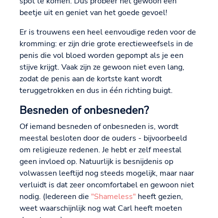
spot te komen. Dus probeer het gewoon een
beetje uit en geniet van het goede gevoel!
Er is trouwens een heel eenvoudige reden voor de
kromming: er zijn drie grote erectieweefsels in de
penis die vol bloed worden gepompt als je een
stijve krijgt. Vaak zijn ze gewoon niet even lang,
zodat de penis aan de kortste kant wordt
teruggetrokken en dus in één richting buigt.
Besneden of onbesneden?
Of iemand besneden of onbesneden is, wordt
meestal besloten door de ouders - bijvoorbeeld
om religieuze redenen. Je hebt er zelf meestal
geen invloed op. Natuurlijk is besnijdenis op
volwassen leeftijd nog steeds mogelijk, maar naar
verluidt is dat zeer oncomfortabel en gewoon niet
nodig. (Iedereen die
"Shameless"
heeft gezien,
weet waarschijnlijk nog wat Carl heeft moeten