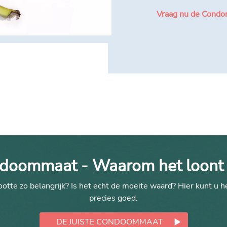
Vraag nu de Condo
ndoommaat - Waarom het loont
te zo belangrijk? Is het echt de moeite waard? Hier kunt u h
precies goed.
DE JUISTE CONDOOMMAAT