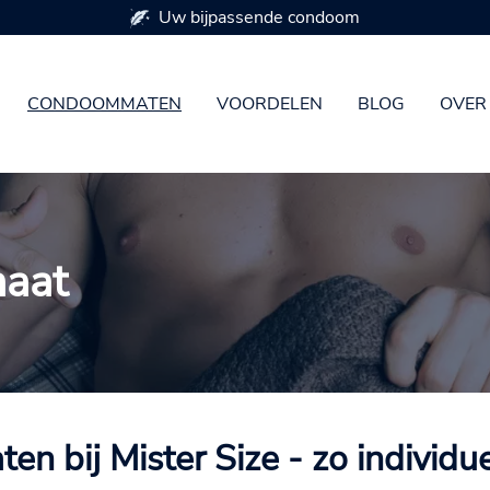
Beschikbaar in 7 condoommaten
CONDOOMMATEN
VOORDELEN
BLOG
OVER
maat
 bij Mister Size - zo individue