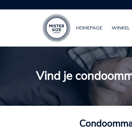
HOMEPAGE
WINKEL
Spring naar hoofd-inhoud
Vind je condoom
Condoommaten