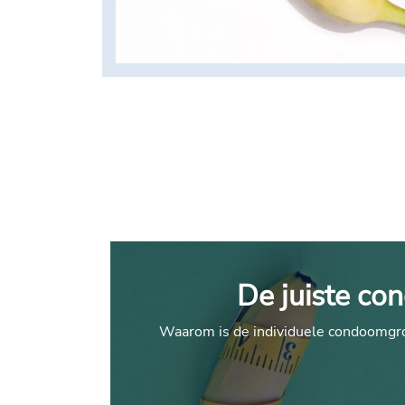
De juiste co
Waarom is de individuele condoomgroot