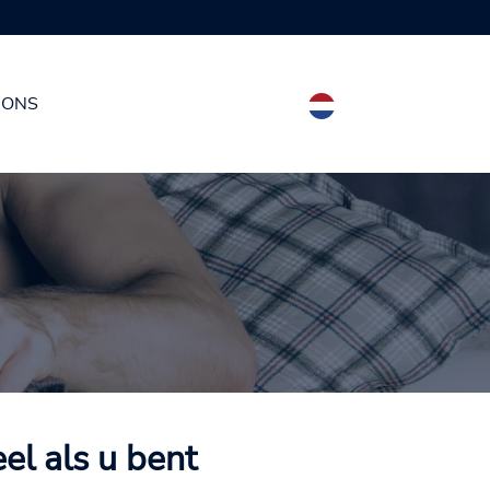
 ONS
el als u bent