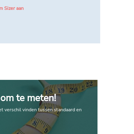
m Sizer aan
 om te meten!
et verschil vinden tussen standaard en