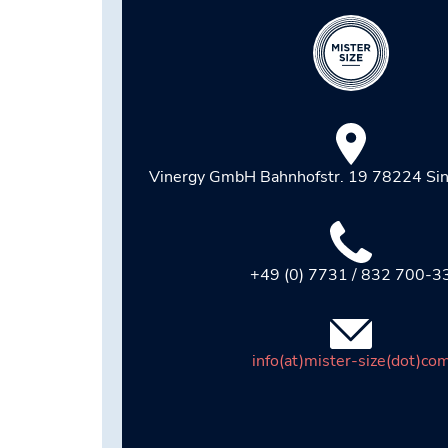
Vinergy GmbH Bahnhofstr. 19 78224 Sin
+49 (0) 7731 / 832 700-3
info(at)mister-size(dot)co