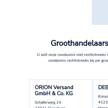
Groothandelaars
U wilt onze condooms niet rechtstreeks v
condooms rechtstreeks bij uw gro
ORION Versand
DEB
GmbH & Co. KG
Konyá
4123
Schäferweg 14
Honga