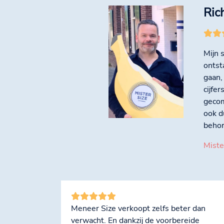
Ric
Mijn 
ontst
gaan,
cijfe
gecom
ook d
behor
Miste
Meneer Size verkoopt zelfs beter dan
verwacht. En dankzij de voorbereide