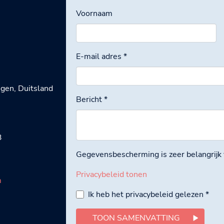
Voornaam
E-mail adres
*
gen, Duitsland
Bericht
*
3
Gegevensbescherming is zeer belangrijk
Privacybeleid tonen
m
Ik heb het privacybeleid gelezen
*
TOON SAMENVATTING