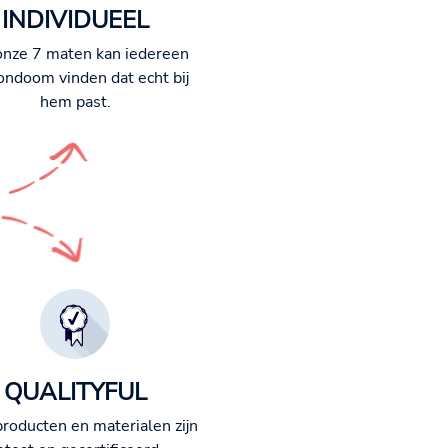
INDIVIDUEEL
onze 7 maten kan iedereen
ondoom vinden dat echt bij
hem past.
QUALITYFUL
roducten en materialen zijn