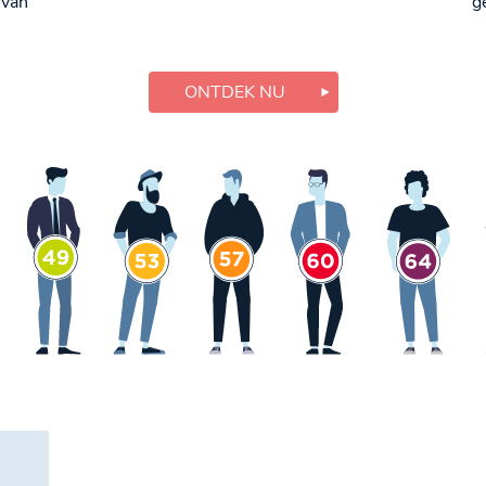
 van
g
ONTDEK NU