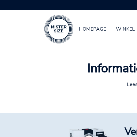
Uw bijpassende condoom
HOMEPAGE
WINKEL
Spring naar hoofd-inhoud
Informati
Lees
Ve