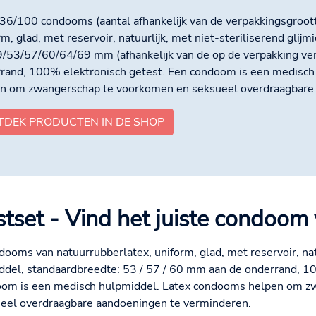
36/100 condooms (aantal afhankelijk van de verpakkingsgroott
rm, glad, met reservoir, natuurlijk, met niet-steriliserend glij
/53/57/60/64/69 mm (afhankelijk van de op de verpakking v
rand, 100% elektronisch getest. Een condoom is een medisch
n om zwangerschap te voorkomen en seksueel overdraagbare
TDEK PRODUCTEN IN DE SHOP
stset - Vind het juiste condoom 
dooms van natuurrubberlatex, uniform, glad, met reservoir, natu
iddel, standaardbreedte: 53 / 57 / 60 mm aan de onderrand, 1
om is een medisch hulpmiddel. Latex condooms helpen om z
eel overdraagbare aandoeningen te verminderen.