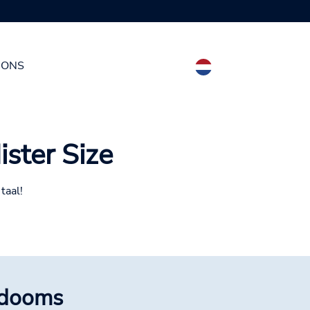
Beschikbaar in 7 condoommaten
 ONS
ister Size
taal!
ndooms