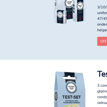
3/10/
unifo
47/49
onder
helpe
ON
Te
3 con
glijm
condo
seksu