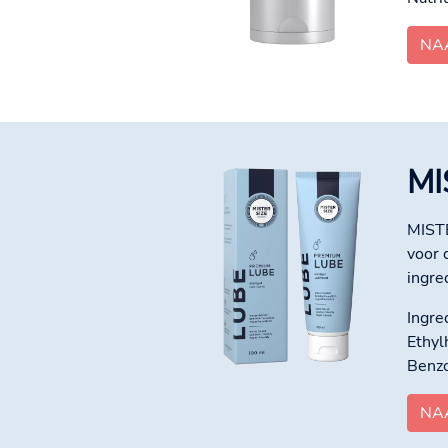
NA
MI
MISTE
voor 
ingre
Ingre
Ethyl
Benzo
NA