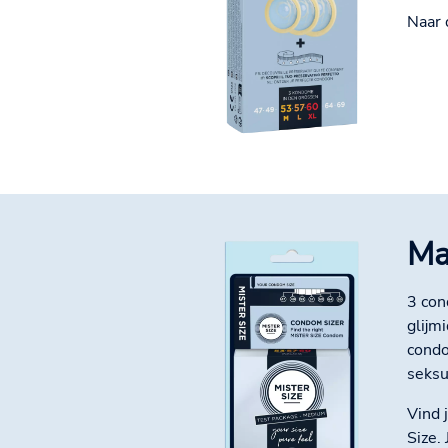
Naar 
Ma
3 con
glijm
condo
seksu
Vind 
Size.