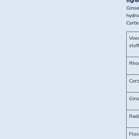
Ingre
Ginse
hydro
Corte
Voed
stof
Rhod
Cord
Gins
Radi
Flos