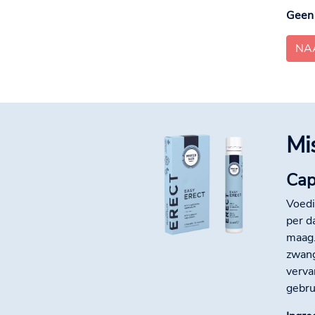
Geen 
NA
Mi
Cap
Voedi
per d
maag.
zwang
verva
gebru