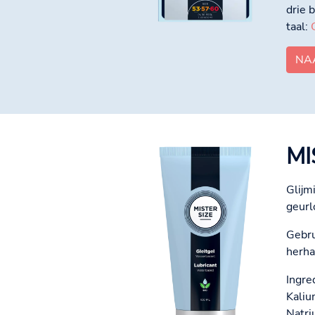
drie 
taal:
NA
MI
Glijm
geurl
Gebru
herha
Ingre
Kaliu
Natri