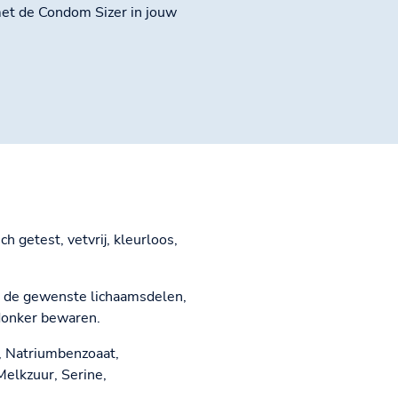
met de Condom Sizer in jouw
 getest, vetvrij, kleurloos,
p de gewenste lichaamsdelen,
 donker bewaren.
r, Natriumbenzoaat,
Melkzuur, Serine,