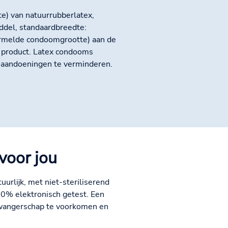
e) van natuurrubberlatex,
middel, standaardbreedte:
ermelde condoomgrootte) aan de
 product. Latex condooms
 aandoeningen te verminderen.
voor jou
urlijk, met niet-steriliserend
00% elektronisch getest. Een
wangerschap te voorkomen en