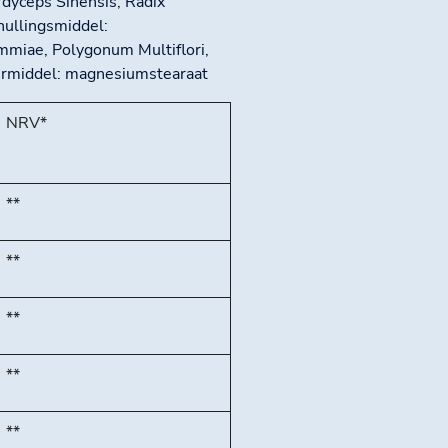
ordyceps Sinensis, Radix
hullingsmiddel:
mmiae, Polygonum Multiflori,
termiddel: magnesiumstearaat
NRV*
**
**
**
**
**