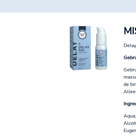
MI
Delay
Gebru
Gebru
masse
de bi
Allee
Ingre
Aqua,
Alcoh
Eugen