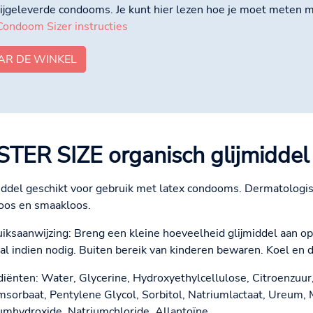
bijgeleverde condooms. Je kunt hier lezen hoe je moet meten 
Condoom Sizer instructies
AR DE WINKEL
STER SIZE organisch glijmiddel
iddel geschikt voor gebruik met latex condooms. Dermatologisch
oos en smaakloos.
iksaanwijzing: Breng een kleine hoeveelheid glijmiddel aan o
al indien nodig. Buiten bereik van kinderen bewaren. Koel en
diënten: Water, Glycerine, Hydroxyethylcellulose, Citroenzuu
msorbaat, Pentylene Glycol, Sorbitol, Natriumlactaat, Ureum, 
umhydroxide, Natriumchloride, Allantoïne.