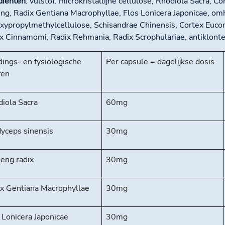
diënten
: vulstof: microkristallijne cellulose, Rhodiola Sacra, C
ng, Radix Gentiana Macrophyllae, Flos Lonicera Japonicae, om
xypropylmethylcellulose, Schisandrae Chinensis, Cortex Euco
x Cinnamomi, Radix Rehmania, Radix Scrophulariae, antiklon
ings- en fysiologische
Per capsule = dagelijkse dosis
fen
iola Sacra
60mg
yceps sinensis
30mg
eng radix
30mg
x Gentiana Macrophyllae
30mg
 Lonicera Japonicae
30mg