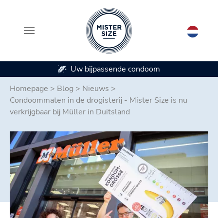
Uw bijpassende condoom
Beschikbaar i
Spring naar hoofd-inhoud
Homepage
>
Blog
>
Nieuws
>
Condoommaten in de drogisterij - Mister Size is nu
verkrijgbaar bij Müller in Duitsland