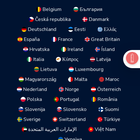
Belgium
България
Česká republika
Danmark
Deutschland
Eesti
Ελλάς
España
France
Great Britain
Hrvatska
Ireland
Ísland
Italia
Κύπρος
Latvija
Lietuva
Luxembourg
Magyarország
Malta
Maroc
Nederland
Norge
Österreich
Polska
Portugal
România
Slovenija
Slovensko
Suomi
Sverige
Switzerland
Türkiye
الإمارات العربية المتحدة
Việt Nam
Україна