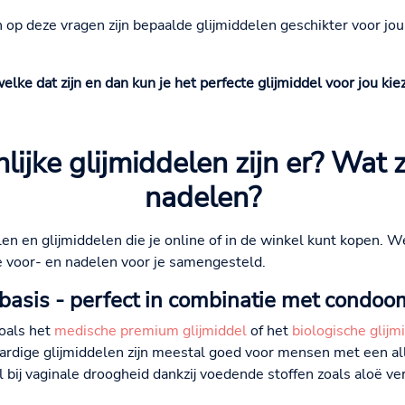
 op deze vragen zijn bepaalde glijmiddelen geschikter voor jou,
elke dat zijn en dan kun je het perfecte glijmiddel voor jou kie
ijke glijmiddelen zijn er? Wat z
nadelen?
elen en glijmiddelen die je online of in de winkel kunt kopen. 
e voor- en nadelen voor je samengesteld.
basis - perfect in combinatie met condoo
zoals het
medische premium glijmiddel
of het
biologische glijm
rdige glijmiddelen zijn meestal goed voor mensen met een all
l bij vaginale droogheid dankzij voedende stoffen zoals aloë ver