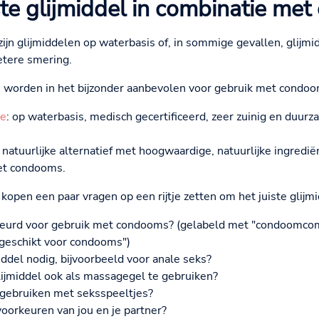
ste glijmiddel in combinatie me
jn glijmiddelen op waterbasis of, in sommige gevallen, glijmi
etere smering.
n worden in het bijzonder aanbevolen voor gebruik met condoo
be
: op waterbasis, medisch gecertificeerd, zeer zuinig en duurz
t natuurlijke alternatief met hoogwaardige, natuurlijke ingredië
et condooms.
kopen een paar vragen op een rijtje zetten om het juiste glijmi
ekeurd voor gebruik met condooms? (gelabeld met "condoomcom
"geschikt voor condooms")
iddel nodig, bijvoorbeeld voor anale seks?
lijmiddel ook als massagegel te gebruiken?
k gebruiken met seksspeeltjes?
voorkeuren van jou en je partner?