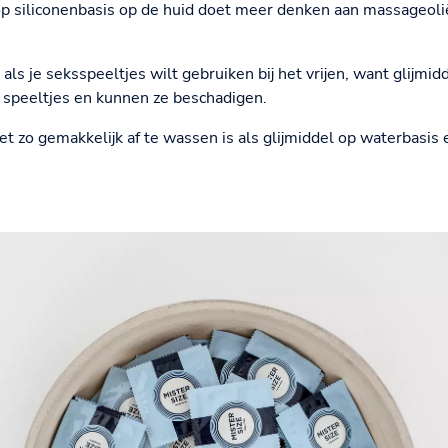
p siliconenbasis op de huid doet meer denken aan massageoliën.
 als je seksspeeltjes wilt gebruiken bij het vrijen, want glijmid
n speeltjes en kunnen ze beschadigen.
iet zo gemakkelijk af te wassen is als glijmiddel op waterbasis