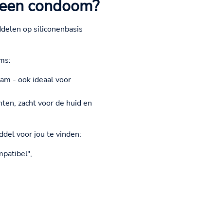
t een condoom?
ddelen op siliconenbasis
ms:
aam - ook ideaal voor
nten, zacht voor de huid en
ddel voor jou te vinden:
patibel",