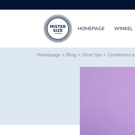
HOMEPAGE
WINKEL
Spring naar hoofd-inhoud
Homepage
>
Blog
>
Onze tips
>
Condooms en 