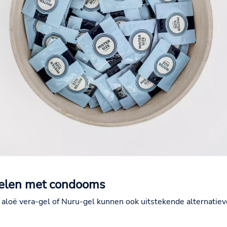
ddelen met condooms
s aloë vera-gel of Nuru-gel kunnen ook uitstekende alternatieve