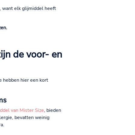
 want elk glijmiddel heeft
zen.
ijn de voor- en
We hebben hier een kort
ms
iddel van Mister Size
, bieden
ergie, bevatten weinig
a.