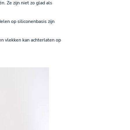
 Ze zijn niet zo glad als
delen op siliconenbasis zijn
 en vlekken kan achterlaten op