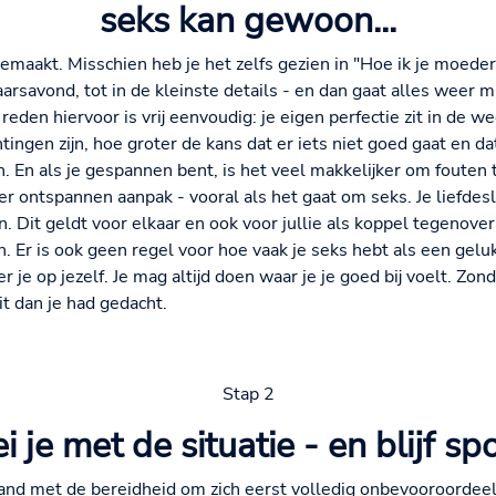
seks kan gewoon...
emaakt. Misschien heb je het zelfs gezien in "Hoe ik je moeder
rsavond, tot in de kleinste details - en dan gaat alles weer m
reden hiervoor is vrij eenvoudig: je eigen perfectie zit in de w
ingen zijn, hoe groter de kans dat er iets niet goed gaat en dat
. En als je gespannen bent, is het veel makkelijker om fouten 
ontspannen aanpak - vooral als het gaat om seks. Je liefdesle
. Dit geldt voor elkaar en ook voor jullie als koppel tegenover
Er is ook geen regel voor hoe vaak je seks hebt als een gelukki
je op jezelf. Je mag altijd doen waar je je goed bij voelt. Zo
it dan je had gedacht.
Stap 2
 je met de situatie - en blijf sp
and met de bereidheid om zich eerst volledig onbevooroordeeld