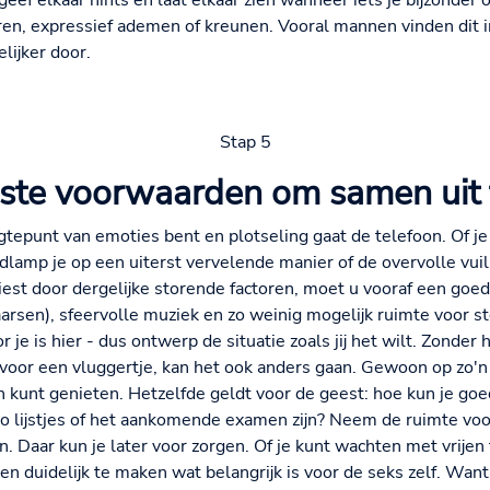
ef elkaar hints en laat elkaar zien wanneer iets je bijzonder 
n, expressief ademen of kreunen. Vooral mannen vinden dit in
lijker door.
Stap 5
ste voorwaarden om samen uit 
ogtepunt van emoties bent en plotseling gaat de telefoon. Of je
dlamp je op een uiterst vervelende manier of de overvolle vuil
liest door dergelijke storende factoren, moet u vooraf een goe
aarsen), sfeervolle muziek en zo weinig mogelijk ruimte voor s
r je is hier - dus ontwerp de situatie zoals jij het wilt. Zond
 voor een vluggertje, kan het ook anders gaan. Gewoon op zo'n m
 kunt genieten. Hetzelfde geldt voor de geest: hoe kun je goe
o lijstjes of het aankomende examen zijn? Neem de ruimte voor
n. Daar kun je later voor zorgen. Of je kunt wachten met vrijen 
n duidelijk te maken wat belangrijk is voor de seks zelf. Want a