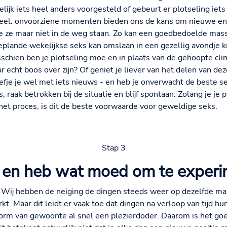
lijk iets heel anders voorgesteld of gebeurt er plotseling iets 
ndeel: onvoorziene momenten bieden ons de kans om nieuwe e
we ze maar niet in de weg staan. Zo kan een goedbedoelde mas
eplande wekelijkse seks kan omslaan in een gezellig avondje kn
sschien ben je plotseling moe en in plaats van de gehoopte cli
aar echt boos over zijn? Of geniet je liever van het delen van 
iefje je wel met iets nieuws - en heb je onverwacht de beste s
 raak betrokken bij de situatie en blijf spontaan. Zolang je je 
het proces, is dit de beste voorwaarde voor geweldige seks.
Stap 3
 en heb wat moed om te experi
Wij hebben de neiging de dingen steeds weer op dezelfde ma
kt. Maar dit leidt er vaak toe dat dingen na verloop van tijd h
 vorm van gewoonte al snel een plezierdoder. Daarom is het g