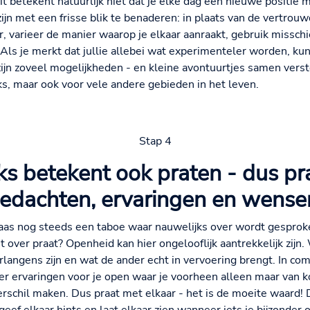
it betekent natuurlijk niet dat je elke dag een nieuwe positie 
 met een frisse blik te benaderen: in plaats van de vertrouw
 varieer de manier waarop je elkaar aanraakt, gebruik misschie
. Als je merkt dat jullie allebei wat experimenteler worden, k
 zijn zoveel mogelijkheden - en kleine avontuurtjes samen verst
ks, maar ook voor vele andere gebieden in het leven.
Stap 4
s betekent ook praten - dus pra
edachten, ervaringen en wense
aas nog steeds een taboe waar nauwelijks over wordt gesproke
iet over praat? Openheid kan hier ongelooflijk aantrekkelijk zijn
erlangens zijn en wat de ander echt in vervoering brengt. In c
er ervaringen voor je open waar je voorheen alleen maar van k
erschil maken. Dus praat met elkaar - het is de moeite waard!