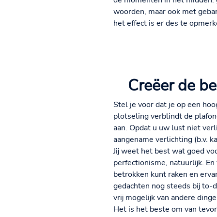
de momenten in het midden: ge
woorden, maar ook met gebare
het effect is er des te opmerke
Creëer de be
Stel je voor dat je op een ho
plotseling verblindt de plafon
aan. Opdat u uw lust niet ver
aangename verlichting (b.v. k
Jij weet het best wat goed voo
perfectionisme, natuurlijk. En
betrokken kunt raken en ervan
gedachten nog steeds bij to-d
vrij mogelijk van andere dinge
Het is het beste om van tevore