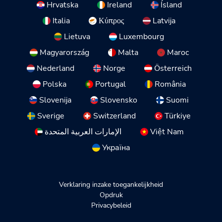
Hrvatska
Ireland
Ísland
Italia
Κύπρος
Latvija
Lietuva
Luxembourg
Magyarország
Malta
Maroc
Nederland
Norge
Österreich
Polska
Portugal
România
Slovenija
Slovensko
Suomi
Sverige
Switzerland
Türkiye
الإمارات العربية المتحدة
Việt Nam
Україна
Verklaring inzake toegankelijkheid
Opdruk
Privacybeleid