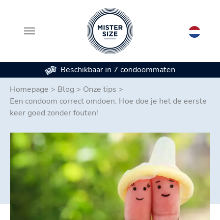
Beschikbaar in 7 condoommaten
Spring naar hoofd-inhoud
Homepage
>
Blog
>
Onze tips
>
Een condoom correct omdoen: Hoe doe je het de eerste
keer goed zonder fouten!