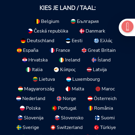
KIES JE LAND / TAAL:
Belgium
България
Česká republika
Danmark
Deutschland
Eesti
Ελλάς
España
France
Great Britain
Hrvatska
Ireland
Ísland
Italia
Κύπρος
Latvija
Lietuva
Luxembourg
Magyarország
Malta
Maroc
Nederland
Norge
Österreich
Polska
Portugal
România
Slovenija
Slovensko
Suomi
Sverige
Switzerland
Türkiye