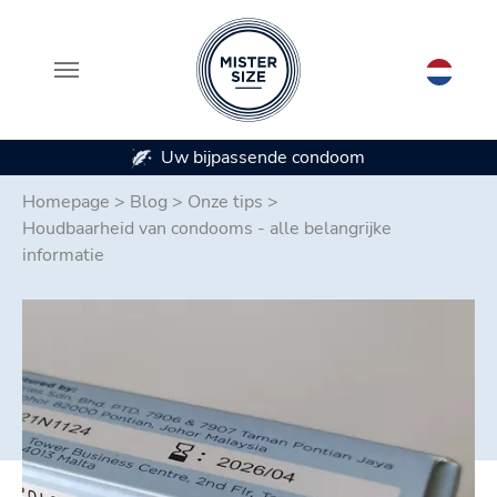
Beschikbaar in 7 condoommaten
Spring naar hoofd-inhoud
Homepage
>
Blog
>
Onze tips
>
Houdbaarheid van condooms - alle belangrijke
informatie