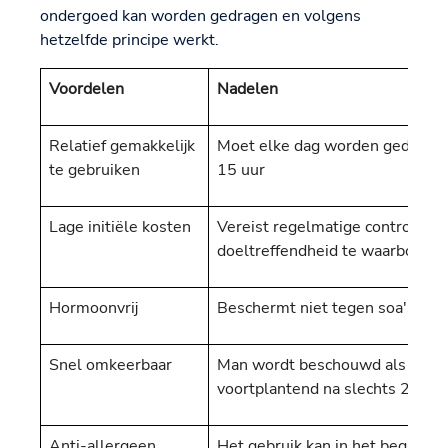
ondergoed kan worden gedragen en volgens
hetzelfde principe werkt.
Voordelen
Nadelen
Relatief gemakkelijk
Moet elke dag worden gedragen
te gebruiken
15 uur
Lage initiële kosten
Vereist regelmatige controle d
doeltreffendheid te waarborgen
Hormoonvrij
Beschermt niet tegen soa's
Snel omkeerbaar
Man wordt beschouwd als onbe
voortplantend na slechts 24 uur
Anti-allergeen
Het gebruik kan in het begin ong