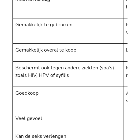
hand
Gemakkelijk te gebruiken
Kan ba
verke
Gemakkelijk overal te koop
Lopen
Beschermt ook tegen andere ziekten (soa's)
Kan on
zoals HIV, HPV of syfilis
maat n
Goedkoop
Afdek
verve
Veel gevoel
Kan de seks verlengen