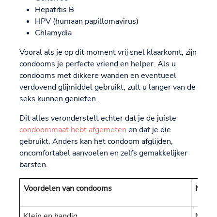
Hepatitis B
HPV (humaan papillomavirus)
Chlamydia
Vooral als je op dit moment vrij snel klaarkomt, zijn
condooms je perfecte vriend en helper. Als u
condooms met dikkere wanden en eventueel
verdovend glijmiddel gebruikt, zult u langer van de
seks kunnen genieten.
Dit alles veronderstelt echter dat je de juiste
condoommaat hebt afgemeten
en dat je die
gebruikt. Anders kan het condoom afglijden,
oncomfortabel aanvoelen en zelfs gemakkelijker
barsten.
Voordelen van condooms
Nadel
Klein en handig
Niet n