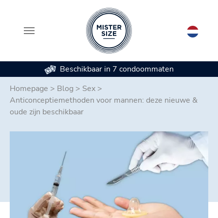
Beschikbaar in 7 condoommaten
Spring naar hoofd-inhoud
Homepage
>
Blog
>
Sex
>
Anticonceptiemethoden voor mannen: deze nieuwe &
oude zijn beschikbaar