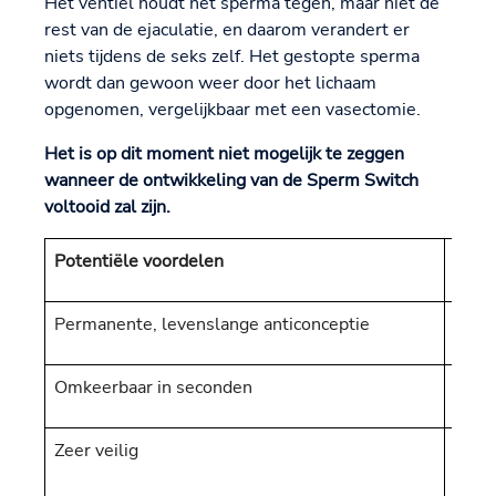
Het ventiel houdt het sperma tegen, maar niet de
rest van de ejaculatie, en daarom verandert er
niets tijdens de seks zelf. Het gestopte sperma
wordt dan gewoon weer door het lichaam
opgenomen, vergelijkbaar met een vasectomie.
Het is op dit moment niet mogelijk te zeggen
wanneer de ontwikkeling van de Sperm Switch
voltooid zal zijn.
Potentiële voordelen
Beke
Permanente, levenslange anticonceptie
Nog n
Omkeerbaar in seconden
Besc
Zeer veilig
Chiru
inbr