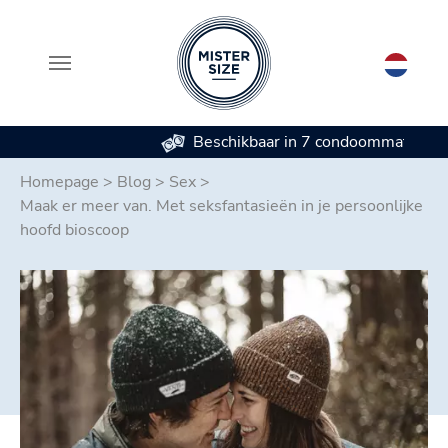
Beschikbaar in 7 condoommaten
Spring naar hoofd-inhoud
Homepage
>
Blog
>
Sex
>
Maak er meer van. Met seksfantasieën in je persoonlijke
hoofd bioscoop