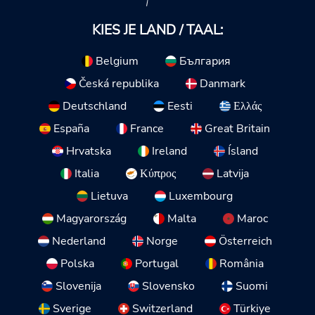
KIES JE LAND / TAAL:
Belgium
България
Česká republika
Danmark
Deutschland
Eesti
Ελλάς
España
France
Great Britain
Hrvatska
Ireland
Ísland
Italia
Κύπρος
Latvija
Lietuva
Luxembourg
Magyarország
Malta
Maroc
Nederland
Norge
Österreich
Polska
Portugal
România
Slovenija
Slovensko
Suomi
Sverige
Switzerland
Türkiye