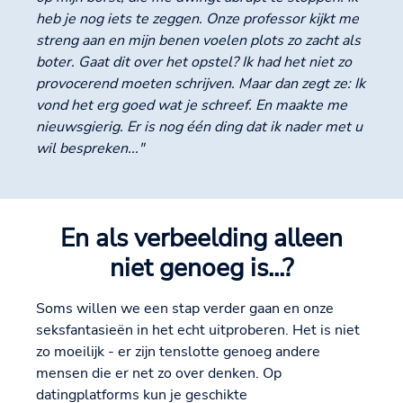
heb je nog iets te zeggen. Onze professor kijkt me
streng aan en mijn benen voelen plots zo zacht als
boter. Gaat dit over het opstel? Ik had het niet zo
provocerend moeten schrijven. Maar dan zegt ze: Ik
vond het erg goed wat je schreef. En maakte me
nieuwsgierig. Er is nog één ding dat ik nader met u
wil bespreken..."
En als verbeelding alleen
niet genoeg is...?
Soms willen we een stap verder gaan en onze
seksfantasieën in het echt uitproberen. Het is niet
zo moeilijk - er zijn tenslotte genoeg andere
mensen die er net zo over denken. Op
datingplatforms kun je geschikte