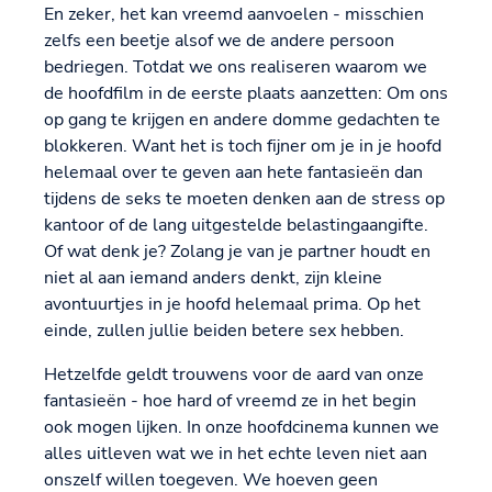
En zeker, het kan vreemd aanvoelen - misschien
zelfs een beetje alsof we de andere persoon
bedriegen. Totdat we ons realiseren waarom we
de hoofdfilm in de eerste plaats aanzetten: Om ons
op gang te krijgen en andere domme gedachten te
blokkeren. Want het is toch fijner om je in je hoofd
helemaal over te geven aan hete fantasieën dan
tijdens de seks te moeten denken aan de stress op
kantoor of de lang uitgestelde belastingaangifte.
Of wat denk je? Zolang je van je partner houdt en
niet al aan iemand anders denkt, zijn kleine
avontuurtjes in je hoofd helemaal prima. Op het
einde, zullen jullie beiden betere sex hebben.
Hetzelfde geldt trouwens voor de aard van onze
fantasieën - hoe hard of vreemd ze in het begin
ook mogen lijken. In onze hoofdcinema kunnen we
alles uitleven wat we in het echte leven niet aan
onszelf willen toegeven. We hoeven geen