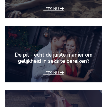
LEES NU
De pil - echt de juiste manier om
gelijkheid in seks te bereiken?
LEES NU