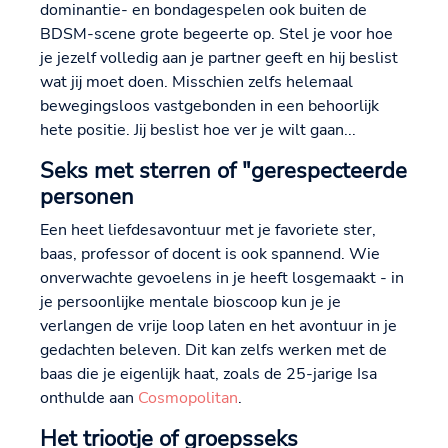
dominantie- en bondagespelen ook buiten de
BDSM-scene grote begeerte op. Stel je voor hoe
je jezelf volledig aan je partner geeft en hij beslist
wat jij moet doen. Misschien zelfs helemaal
bewegingsloos vastgebonden in een behoorlijk
hete positie. Jij beslist hoe ver je wilt gaan...
Seks met sterren of "gerespecteerde
personen
Een heet liefdesavontuur met je favoriete ster,
baas, professor of docent is ook spannend. Wie
onverwachte gevoelens in je heeft losgemaakt - in
je persoonlijke mentale bioscoop kun je je
verlangen de vrije loop laten en het avontuur in je
gedachten beleven. Dit kan zelfs werken met de
baas die je eigenlijk haat, zoals de 25-jarige Isa
onthulde aan
Cosmopolitan
.
Het triootje of groepsseks