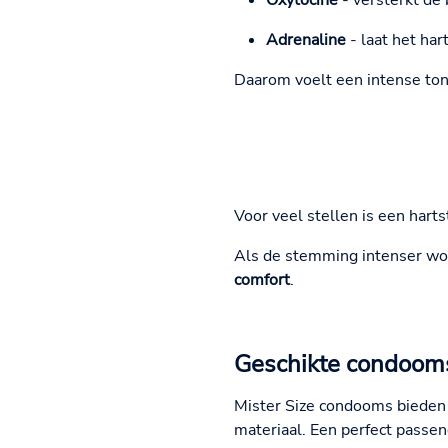
Oxytocine
- versterkt de
Adrenaline
- laat het har
Daarom voelt een intense to
Voor veel stellen is een hart
Als de stemming intenser word
comfort
.
Geschikte condooms
Mister Size condooms bieden j
materiaal. Een perfect passe