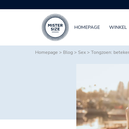
HOMEPAGE
WINKEL
Spring naar hoofd-inhoud
Homepage
>
Blog
>
Sex
>
Tongzoen: betekeni