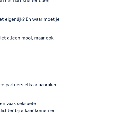
n het hart sneller doen
t eigenlijk? En waar moet je
et alleen mooi, maar ook
ee partners elkaar aanraken
 en vaak seksuele
dichter bij elkaar komen en