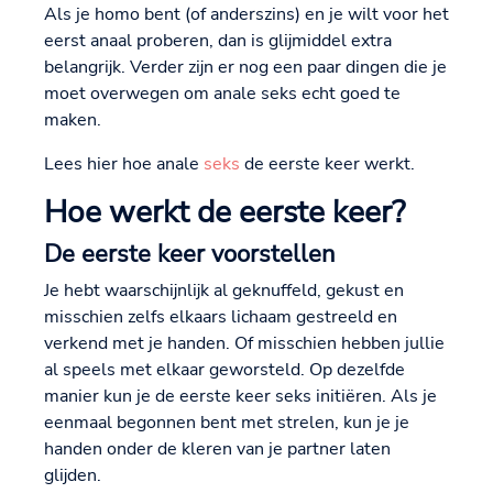
Als je homo bent (of anderszins) en je wilt voor het
eerst anaal proberen, dan is glijmiddel extra
belangrijk. Verder zijn er nog een paar dingen die je
moet overwegen om anale seks echt goed te
maken.
Lees hier hoe anale
seks
de eerste keer werkt.
Hoe werkt de eerste keer?
De eerste keer voorstellen
Je hebt waarschijnlijk al geknuffeld, gekust en
misschien zelfs elkaars lichaam gestreeld en
verkend met je handen. Of misschien hebben jullie
al speels met elkaar geworsteld. Op dezelfde
manier kun je de eerste keer seks initiëren. Als je
eenmaal begonnen bent met strelen, kun je je
handen onder de kleren van je partner laten
glijden.