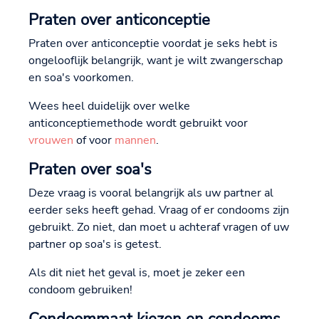
Praten over anticonceptie
Praten over anticonceptie voordat je seks hebt is
ongelooflijk belangrijk, want je wilt zwangerschap
en soa's voorkomen.
Wees heel duidelijk over welke
anticonceptiemethode wordt gebruikt voor
vrouwen
of voor
mannen
.
Praten over soa's
Deze vraag is vooral belangrijk als uw partner al
eerder seks heeft gehad. Vraag of er condooms zijn
gebruikt. Zo niet, dan moet u achteraf vragen of uw
partner op soa's is getest.
Als dit niet het geval is, moet je zeker een
condoom gebruiken!
Condoommaat kiezen en condooms