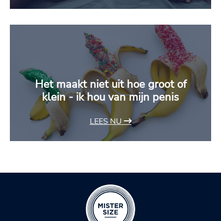
Het maakt niet uit hoe groot of
klein - ik hou van mijn penis
LEES NU