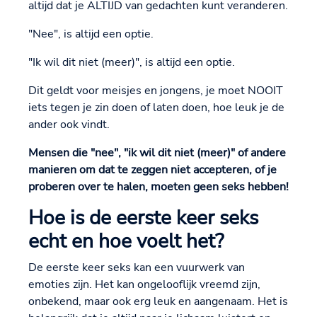
altijd dat je ALTIJD van gedachten kunt veranderen.
"Nee", is altijd een optie.
"Ik wil dit niet (meer)", is altijd een optie.
Dit geldt voor meisjes en jongens, je moet NOOIT
iets tegen je zin doen of laten doen, hoe leuk je de
ander ook vindt.
Mensen die "nee", "ik wil dit niet (meer)" of andere
manieren om dat te zeggen niet accepteren, of je
proberen over te halen, moeten geen seks hebben!
Hoe is de eerste keer seks
echt en hoe voelt het?
De eerste keer seks kan een vuurwerk van
emoties zijn. Het kan ongelooflijk vreemd zijn,
onbekend, maar ook erg leuk en aangenaam. Het is