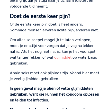
belangrijk dat je altijd naar je lichaam luistert en
voldoende tijd neemt.
Doet de eerste keer pijn?
Of de eerste keer pijn doet is heel anders.
Sommige mensen ervaren lichte pijn, anderen niet.
Om alles zo soepel mogelijk te laten verlopen,
moet je er altijd voor zorgen dat je vagina lekker
nat is. Als het nog niet nat is, kun je het voorspel
wat langer rekken of wat
glijmiddel
op waterbasis
gebruiken.
Anale seks moet ook pijnloos zijn. Vooral hier moet
je veel glijmiddel gebruiken.
In geen geval mag je oliën of vette glijmiddelen
gebruiken, want die kunnen het condoom oplossen
en leiden tot infecties.