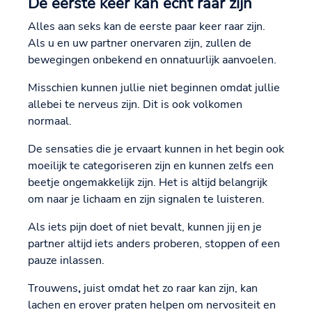
De eerste keer kan echt raar zijn
Alles aan seks kan de eerste paar keer raar zijn.
Als u en uw partner onervaren zijn, zullen de
bewegingen onbekend en onnatuurlijk aanvoelen.
Misschien kunnen jullie niet beginnen omdat jullie
allebei te nerveus zijn. Dit is ook volkomen
normaal.
De sensaties die je ervaart kunnen in het begin ook
moeilijk te categoriseren zijn en kunnen zelfs een
beetje ongemakkelijk zijn. Het is altijd belangrijk
om naar je lichaam en zijn signalen te luisteren.
Als iets pijn doet of niet bevalt, kunnen jij en je
partner altijd iets anders proberen, stoppen of een
pauze inlassen.
Trouwens
,
juist omdat het zo raar kan zijn, kan
lachen en erover praten helpen om nervositeit en