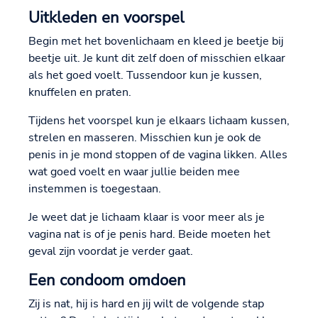
Uitkleden en voorspel
Begin met het bovenlichaam en kleed je beetje bij
beetje uit. Je kunt dit zelf doen of misschien elkaar
als het goed voelt. Tussendoor kun je kussen,
knuffelen en praten.
Tijdens het voorspel kun je elkaars lichaam kussen,
strelen en masseren. Misschien kun je ook de
penis in je mond stoppen of de vagina likken. Alles
wat goed voelt en waar jullie beiden mee
instemmen is toegestaan.
Je weet dat je lichaam klaar is voor meer als je
vagina nat is of je penis hard. Beide moeten het
geval zijn voordat je verder gaat.
Een condoom omdoen
Zij is nat, hij is hard en jij wilt de volgende stap